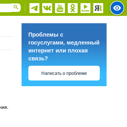
Проблемы с
госуслугами, медленный
интернет или плохая
связь?
Написать о проблеме
ния.