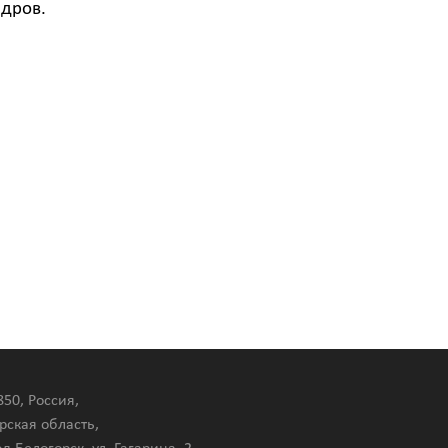
адров.
850, Россия,
рская область,